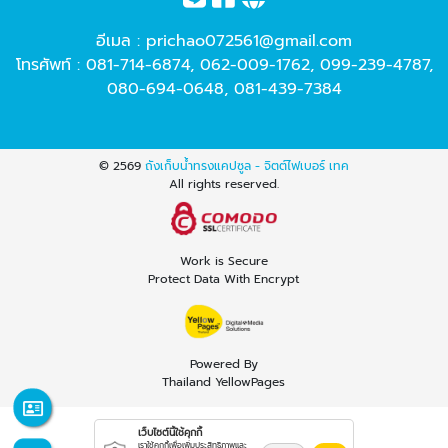
อีเมล :
prichao072561@gmail.com
โทรศัพท์ :
081-714-6874
,
062-009-1762
,
099-239-4787
,
080-694-0648
,
081-439-7384
© 2569
ถังเก็บน้ำทรงแคปซูล - จิตต์ไฟเบอร์ เทค
All rights reserved.
Work is Secure
Protect Data With Encrypt
Powered By
Thailand YellowPages
เว็บไซต์นี้ใช้คุกกี้
เราใช้คุกกี้เพื่อเพิ่มประสิทธิภาพและ