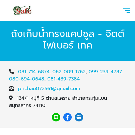
ถังเก็บน้ำทรงแคปซูล - จิตต์
ไฟเบอร์ เทค
081-714-6874
,
062-009-1762
,
099-239-4787
,
080-694-0648
,
081-439-7384
prichao072561@gmail.com
134/1 หมู่ที่ 5 ตำบลแคราย อำเภอกระทุ่มแบน
สมุทรสาคร 74110